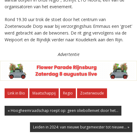
organisatoren van het evenement.
Rond 19.30 uur trok de stoet door het centrum van
Zoeterwoude Dorp waar bij verzorgingshuis Emmaus een ‘groet’
werd gebracht aan de bewoners. De rit ging vervolgens via de
Weipoort en de Rijndijk verder naar Koudekerk aan den Rijn.
Advertentie
Link in Bio
Maatschappij
Regio
Zoeterwoude
« Hoogheemraadschap roept op: geen oliebollenvet door het...
Leiden in 2024: van nieuwe burgemeester tot nieuwe... »