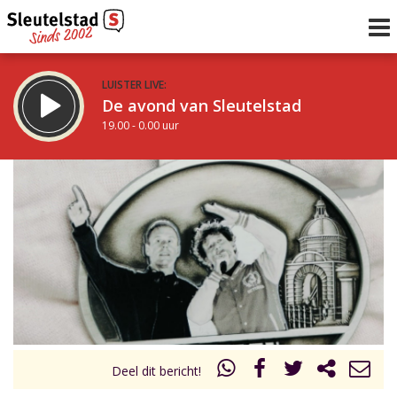
LUISTER LIVE:
De avond van Sleutelstad
19.00 - 0.00 uur
STRAKS:
De nacht van Sleutelstad
0.00 - 6.00 uur
uur 1 van 0
Vorig uur
Volgend uur
Inklappen
Deel dit bericht!