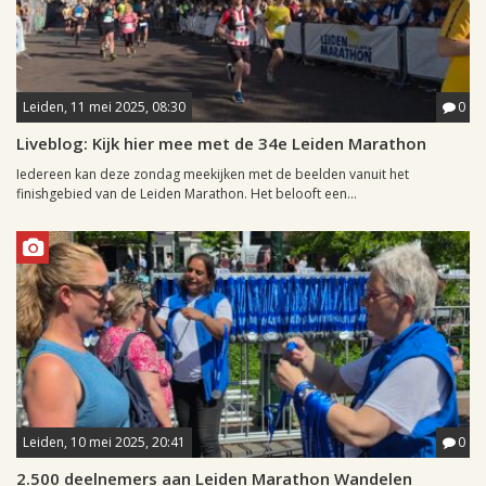
Leiden, 11 mei 2025, 08:30
0
Liveblog: Kijk hier mee met de 34e Leiden Marathon
Iedereen kan deze zondag meekijken met de beelden vanuit het
finishgebied van de Leiden Marathon. Het belooft een...
Leiden, 10 mei 2025, 20:41
0
2.500 deelnemers aan Leiden Marathon Wandelen