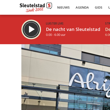
NIEUWS
AGENDA
GIDS
LUISTER LIVE:
ST
De nacht van Sleutelstad
De
0.00 - 6.00 uur
6.0
Inklappen