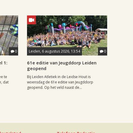
0
Leiden, 6 augustus 2026, 13:54
0
l 1:
61e editie van Jeugddorp Leiden
geopend
ee te
Bij Leiden Atletiek in de Leidse Hout is
e, dat
woensdag de 61e editie van Jeugddorp
geopend. Op het veld naast de...