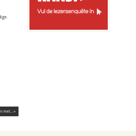
ige.
n met... »