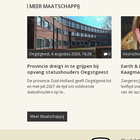
MEER MAATSCHAPPIJ
Oegstgeest, 6 augustus 2026, 18:28
0
Voorschot
Provincie dreigt in te grijpen bij
Earth & 
opvang statushouders Oegstgeest
Kaagman
De provincie Zuid-Holland geeft Oegstgeest tot
Zangeres J
en met juli 2027 de tijd om voldoende
leeftijd ov
statushouders op te...
van de succ
Meer Maatschappij