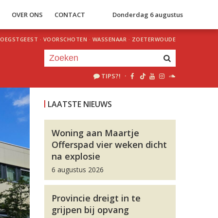
S
OVER ONS
CONTACT
Donderdag 6 augustus
OEGSTGEEST
·
VOORSCHOTEN
·
WASSENAAR
·
ZOETERWOUDE
TIPS?!
·
Je luistert nu naar
uur 1 van 0
LAATSTE NIEUWS
«
Vorig uur
Volgend uur
»
Woning aan Maartje
Offerspad vier weken dicht
na explosie
6 augustus 2026
Provincie dreigt in te
grijpen bij opvang