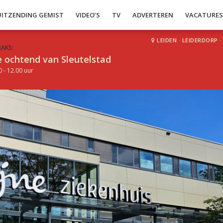
UITZENDING GEMIST
VIDEO’S
TV
ADVERTEREN
VACATURE
LEIDEN
·
LEIDERDORP
·
RAKS:
 ochtend van Sleutelstad
0 - 12.00 uur