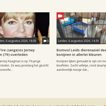
en, 6 augustus 2026, 18:05
0
Leiden, 6 augustus 2026, 14:35
Fire-zangeres Jerney
Bomvol Leids dierenasiel dee
 (79) overleden
konijnen in allerlei kleuren
erney Kaagman is op 79-jarige
Konijnen lijken gemaakt te zijn om m
erleden. Ze was jarenlang het gezicht
knuffelen. Zacht velletje, rond staartj
esvolle...
aandoenlijk neusje dat...