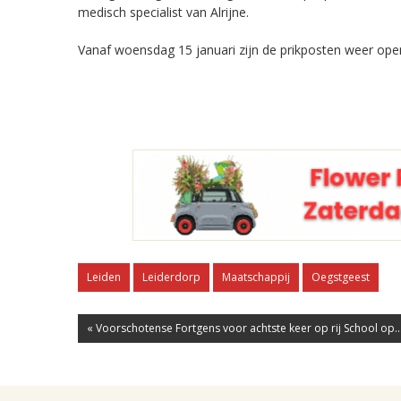
medisch specialist van Alrijne.
Vanaf woensdag 15 januari zijn de prikposten weer open
Leiden
Leiderdorp
Maatschappij
Oegstgeest
« Voorschotense Fortgens voor achtste keer op rij School op..