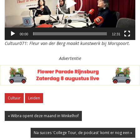
00:00
12:31
Cultuur071: Fleur van der Berg maakt kunstwerk bij Morspoort.
Advertentie
Cultuur
Leiden
« Wibra opent deze maand in Winkelhof
Na succes 'College Tour, de podcast' komt er nog een »