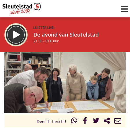
LUISTER LIVE:
De avond van Sleutelstad
21.00 - 0.00 uur
STRAKS:
De nacht van Sleutelstad
0.00 - 6.00 uur
uur 1 van 0
Vorig uur
Volgend uur
Inklappen
Deel dit bericht!