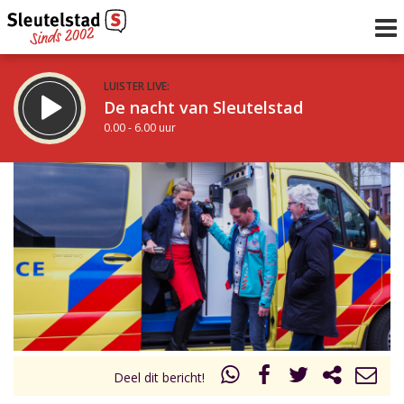
LUISTER LIVE:
De nacht van Sleutelstad
0.00 - 6.00 uur
STRAKS:
De ochtend van Sleutelstad
6.00 - 12.00 uur
uur 1 van 0
Vorig uur
Volgend uur
Inklappen
Deel dit bericht!