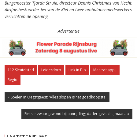
Burgemeester Tjarda Struik, directeur Dennis Christmas van Hecht,
Alrijne-bestuurder Ivo van de Klei en twee ambulancemedewerkers
verrichtten de opening.
Advertentie
112 Sleutelstad
Leiderdorp
Link in Bio
Maatschappij
Regio
« Spelen in Oegstgeest: 'Alles slopen is het goedkoopste'
Fietser zwaargewond bij aanrijding; dader gevlucht, maar... »
LAATSTE NIEUWS