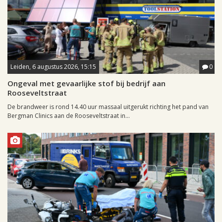
Leiden, 6 augustus 2026, 15:15
0
Ongeval met gevaarlijke stof bij bedrijf aan
Rooseveltstraat
De brandweer is rond 14.40 uur massaal uitgerukt richting het pand van
Bergman Clinics aan de Rooseveltstraat in...