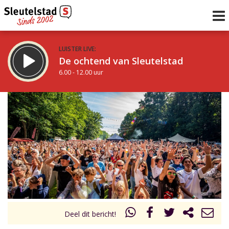
LUISTER LIVE:
De ochtend van Sleutelstad
6.00 - 12.00 uur
STRAKS:
De middag van Sleutelstad
12.00 - 17.00 uur
uur 1 van 0
Vorig uur
Volgend uur
Inklappen
Deel dit bericht!