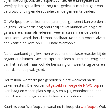
bij en natuurlijk ook de plaspartout. Met de entreegelden wil
Werfpop het gat vullen dat nog niet gedekt is met het geld van
de crowdfunding en de subsidie van de gemeente Leiden.
Of Werfpop ook de komende jaren georganiseerd kan worden is
volgens Ter Woerds nog onduidelijk. “Dat kunnen we nog niet
garanderen, maar als iedereen weer massaal naar de Leidse
Hout komt, wordt het allemaal haalbaar. Koop dus vooral alvast
een kaartje en kom op 13 juli naar Werfpop.”
Na de aankondiging kwamen er veel enthousiaste reacties bij de
organisatie binnen. Mensen zijn niet alleen blij met de terugkeer
van het festival, maar ook de beslissing om weer terug te keren
naar de zondag valt goed.
Het festival wordt dit jaar gehouden in het weekend na de
Lakenfeesten. Die worden
uitgesteld vanwege de NAVO-top
in
Den haag en vinden plaats op 4, 5 en 6 juli, waardoor het een
paar drukke gezellige weken beloven te worden in Leiden.
Kaartjes voor Werfpop zijn vanaf nu te koop via
werfpop.nl
. Ook