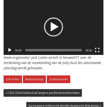
Videospeler
00:00
09:32
Mede-organisator Jack Luiten vertelt in Nieuws071 over de
herdenking van de noodlanding van de Jolly Duck die aanstaande
zaterdag wordt gehouden.
Link in Bio
Maatschappij
Zoeterwoude
« CDA Zuid-Holland wil langere pachtovereenkomsten
Europaweg richting A4 donderdagavond afgesloten »