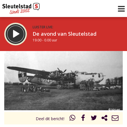
LUISTER LIVE:
De avond van Sleutelstad
19.00 - 0.00 uur
STRAKS:
De nacht van Sleutelstad
0.00 - 6.00 uur
uur 1 van 0
Vorig uur
Volgend uur
Inklappen
Deel dit bericht!