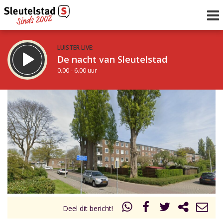
LUISTER LIVE:
De nacht van Sleutelstad
0.00 - 6.00 uur
STRAKS:
De ochtend van Sleutelstad
6.00 - 12.00 uur
uur 1 van 0
Vorig uur
Volgend uur
Inklappen
Deel dit bericht!