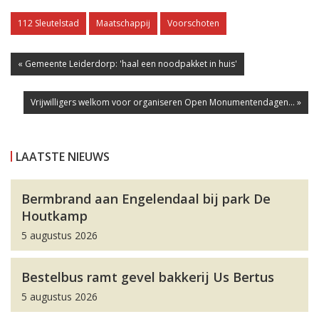
112 Sleutelstad
Maatschappij
Voorschoten
« Gemeente Leiderdorp: 'haal een noodpakket in huis'
Vrijwilligers welkom voor organiseren Open Monumentendagen... »
LAATSTE NIEUWS
Bermbrand aan Engelendaal bij park De
Houtkamp
5 augustus 2026
Bestelbus ramt gevel bakkerij Us Bertus
5 augustus 2026