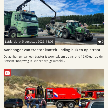
Leiderdorp, 5 augustus 2026, 18:05
0
Aanhanger van tractor kantelt: lading buizen op straat
De aanhanger van een tractor is woensdagmiddag rond 16.00 uur op de
Persant Snoepweg in Leiderdorp gekanteld....