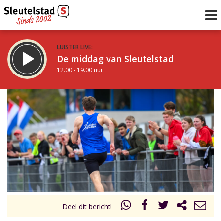
LUISTER LIVE:
De middag van Sleutelstad
12.00 - 19.00 uur
STRAKS:
De avond van Sleutelstad
19.00 - 22.00 uur
uur 1 van 0
Vorig uur
Volgend uur
Inklappen
Deel dit bericht!