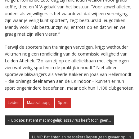
koffie, thee en ‘4 V-gebak’ van het bestuur. “Voor zowel atleten,
ouders als vrijwilligers is het waardevol dat wij een vereniging
zijn waar je veilig kunt sporten”, zegt bestuurslid jeugdzaken
Mandy Vork. “Als bestuur zijn wij er trots op en dat willen we
graag met zijn allen vieren.”
Terwijl de sporters hun trainingen vervolgen, krijgt wethouder
Veltman nog een rondleiding van de commissie veiligheid van
Leiden Atletiek. “Zo kan zij op de atletiekbaan met eigen ogen
zien wat veilig sporten in de praktijk inhoudt.” Niet alleen
sportieve blikvangers als Veerle Bakker en Joas van Hellemondt
– die onlangs deelnamen aan de EK indoor – kunnen er hun
sport ongehinderd beoefenen, maar ook hun 1.100 clubgenoten.
Leiden
Maatschappij
Sport
« Update: Patiënt met mogelijk lassavirus heeft toch geen...
LUMC: Patiënten en bezoekers liepen geen gevaar op... »