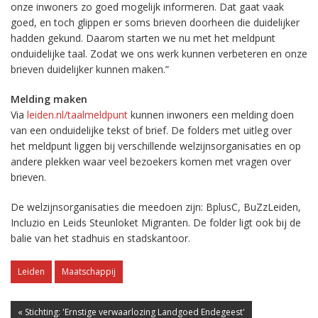
onze inwoners zo goed mogelijk informeren. Dat gaat vaak
goed, en toch glippen er soms brieven doorheen die duidelijker
hadden gekund. Daarom starten we nu met het meldpunt
onduidelijke taal. Zodat we ons werk kunnen verbeteren en onze
brieven duidelijker kunnen maken.”
Melding maken
Via
leiden.nl/taalmeldpunt
kunnen inwoners een melding doen
van een onduidelijke tekst of brief. De folders met uitleg over
het meldpunt liggen bij verschillende welzijnsorganisaties en op
andere plekken waar veel bezoekers komen met vragen over
brieven.
De welzijnsorganisaties die meedoen zijn: BplusC, BuZzLeiden,
Incluzio en Leids Steunloket Migranten. De folder ligt ook bij de
balie van het stadhuis en stadskantoor.
Leiden
Maatschappij
« Stichting: 'Ernstige verwaarlozing Landgoed Endegeest'