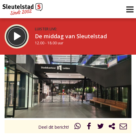
LUISTER LIVE:
De middag van Sleutelstad
12.00 - 18.00 uur
STRAKS:
De avond van Sleutelstad
18.00 - 21.00 uur
uur 1 van 0
Vorig uur
Volgend uur
Inklappen
Deel dit bericht!