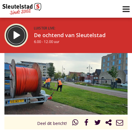
LUISTER LIVE:
De ochtend van Sleutelstad
6.00 - 12.00 uur
STRAKS:
De middag van Sleutelstad
12.00 - 18.00 uur
uur 1 van 0
Vorig uur
Volgend uur
Inklappen
Deel dit bericht!