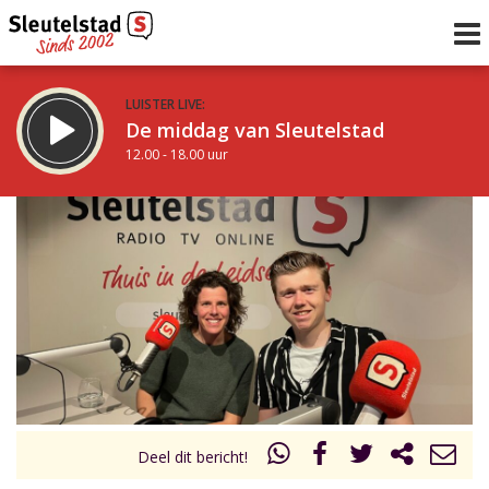
LUISTER LIVE:
De middag van Sleutelstad
12.00 - 18.00 uur
STRAKS:
De avond van Sleutelstad
18.00 - 21.00 uur
uur 1 van 0
Vorig uur
Volgend uur
Inklappen
Deel dit bericht!