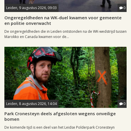
Leiden, 9 augustus 2026, 09:03
0
Ongeregeldheden na WK-duel kwamen voor gemeente
en politie onverwacht
De ongeregeldheden die in Leiden ontstonden na de WK-wedstrijd tussen
Marokko en Canada kwamen voor de...
Leiden, 8 augustus 2026, 14:04
0
Park Cronesteyn deels afgesloten wegens onveilige
bomen
De komende tijd is een deel van het Leidse Polderpark Cronesteyn