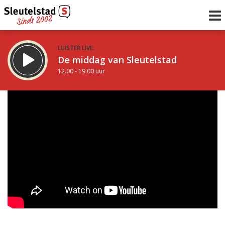
LUISTER LIVE:
De middag van Sleutelstad
12.00 - 19.00 uur
STRAKS:
De avond van Sleutelstad
19.00 - 22.00 uur
uur 1 van 0
Vorig uur
Volgend uur
Inklappen