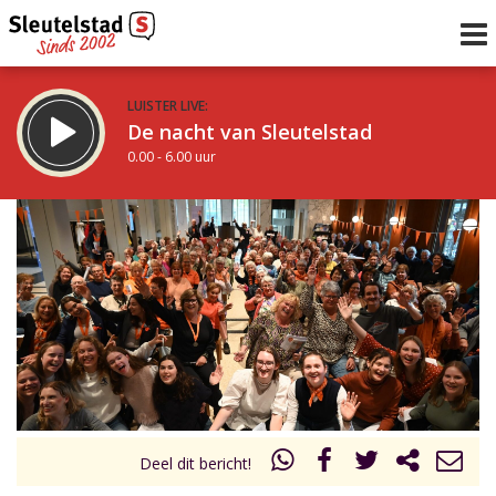
LUISTER LIVE:
De nacht van Sleutelstad
0.00 - 6.00 uur
STRAKS:
De ochtend van Sleutelstad
6.00 - 12.00 uur
uur 1 van 0
Vorig uur
Volgend uur
Inklappen
Deel dit bericht!