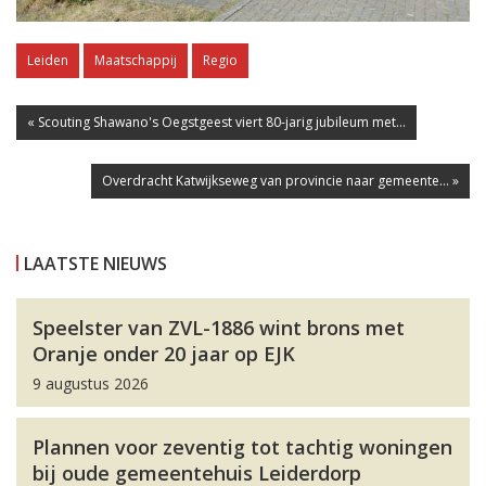
Leiden
Maatschappij
Regio
« Scouting Shawano's Oegstgeest viert 80-jarig jubileum met...
Overdracht Katwijkseweg van provincie naar gemeente... »
LAATSTE NIEUWS
Speelster van ZVL-1886 wint brons met
Oranje onder 20 jaar op EJK
9 augustus 2026
Plannen voor zeventig tot tachtig woningen
bij oude gemeentehuis Leiderdorp