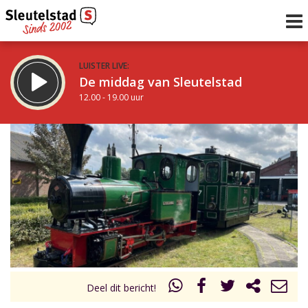
LUISTER LIVE:
De middag van Sleutelstad
12.00 - 19.00 uur
STRAKS:
De avond van Sleutelstad
19.00 - 22.00 uur
uur 1 van 0
Vorig uur
Volgend uur
Inklappen
Deel dit bericht!