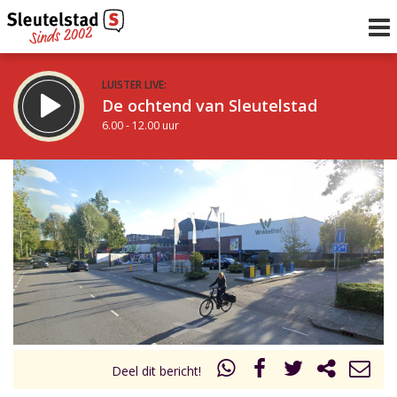
LUISTER LIVE:
De ochtend van Sleutelstad
6.00 - 12.00 uur
STRAKS:
De middag van Sleutelstad
12.00 - 18.00 uur
uur 1 van 0
Vorig uur
Volgend uur
Inklappen
Deel dit bericht!