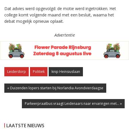
Dat advies werd opgevolgd: de motie werd ingetrokken. Het
college komt volgende maand met een besluit, waarna het
debat mogelijk opnieuw oplaait.
Advertentie
Leiderdorp
Politiek
knip Heinsiuslaan
« Duizenden lopers starten bij Norlandia Avondvierdaagse
Parkeerpraatbus vraagt Leidenaars naar ervaringen met... »
LAATSTE NIEUWS