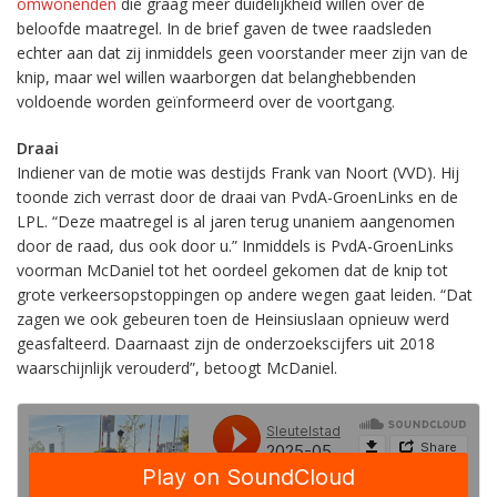
omwonenden
die graag meer duidelijkheid willen over de
beloofde maatregel. In de brief gaven de twee raadsleden
echter aan dat zij inmiddels geen voorstander meer zijn van de
knip, maar wel willen waarborgen dat belanghebbenden
voldoende worden geïnformeerd over de voortgang.
Draai
Indiener van de motie was destijds Frank van Noort (VVD). Hij
toonde zich verrast door de draai van PvdA-GroenLinks en de
LPL. “Deze maatregel is al jaren terug unaniem aangenomen
door de raad, dus ook door u.” Inmiddels is PvdA-GroenLinks
voorman McDaniel tot het oordeel gekomen dat de knip tot
grote verkeersopstoppingen op andere wegen gaat leiden. “Dat
zagen we ook gebeuren toen de Heinsiuslaan opnieuw werd
geasfalteerd. Daarnaast zijn de onderzoekscijfers uit 2018
waarschijnlijk verouderd”, betoogt McDaniel.