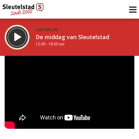
LUISTER LIVE:
De middag van Sleutelstad
12.00 - 18.00 uur
STRAKS:
De avond van Sleutelstad
18.00 - 21.00 uur
uur 1 van 0
Vorig uur
Volgend uur
Inklappen