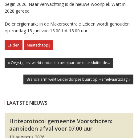
begin 2026. Naar verwachting is de nieuwe woonplek Watt in
2028 gereed.
De energiemarkt in de Makerscentrale Leiden wordt gehouden
op zondag 15 juni van 15.00 tot 18.00 uur.
Leiden
Maatschappij
« Oegstgeest werkt ondanks ravijnjaar toe naar sluitende...
Brandalarm wekt Leiderdorpse buurt op Hemelvaartsdag »
LAATSTE NIEUWS
Hitteprotocol gemeente Voorschoten:
aanbieden afval voor 07.00 uur
10 augustus 2026