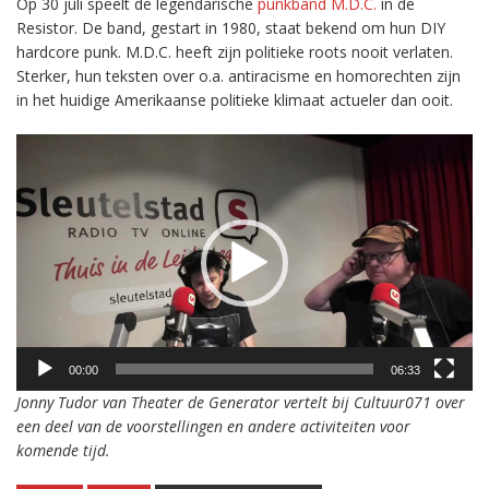
Op 30 juli speelt de legendarische
punkband M.D.C.
in de
Resistor. De band, gestart in 1980, staat bekend om hun DIY
hardcore punk. M.D.C. heeft zijn politieke roots nooit verlaten.
Sterker, hun teksten over o.a. antiracisme en homorechten zijn
in het huidige Amerikaanse politieke klimaat actueler dan ooit.
Videospeler
00:00
06:33
Jonny Tudor van Theater de Generator vertelt bij Cultuur071 over
een deel van de voorstellingen en andere activiteiten voor
komende tijd.