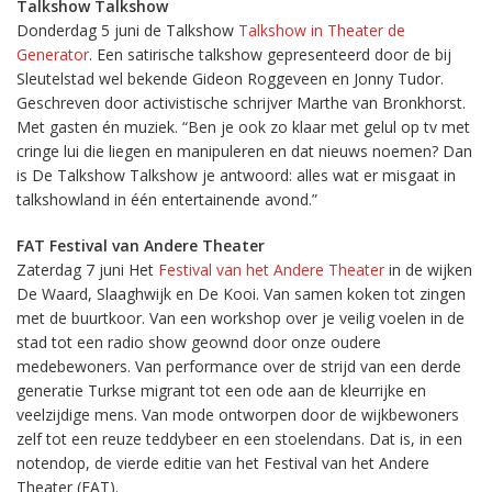
Talkshow Talkshow
Donderdag 5 juni de Talkshow
Talkshow in Theater de
Generator
. Een satirische talkshow gepresenteerd door de bij
Sleutelstad wel bekende Gideon Roggeveen en Jonny Tudor.
Geschreven door activistische schrijver Marthe van Bronkhorst.
Met gasten én muziek. “Ben je ook zo klaar met gelul op tv met
cringe lui die liegen en manipuleren en dat nieuws noemen? Dan
is De Talkshow Talkshow je antwoord: alles wat er misgaat in
talkshowland in één entertainende avond.”
FAT Festival van Andere Theater
Zaterdag 7 juni Het
Festival van het Andere Theater
in de wijken
De Waard, Slaaghwijk en De Kooi. Van samen koken tot zingen
met de buurtkoor. Van een workshop over je veilig voelen in de
stad tot een radio show geownd door onze oudere
medebewoners. Van performance over de strijd van een derde
generatie Turkse migrant tot een ode aan de kleurrijke en
veelzijdige mens. Van mode ontworpen door de wijkbewoners
zelf tot een reuze teddybeer en een stoelendans. Dat is, in een
notendop, de vierde editie van het Festival van het Andere
Theater (FAT).