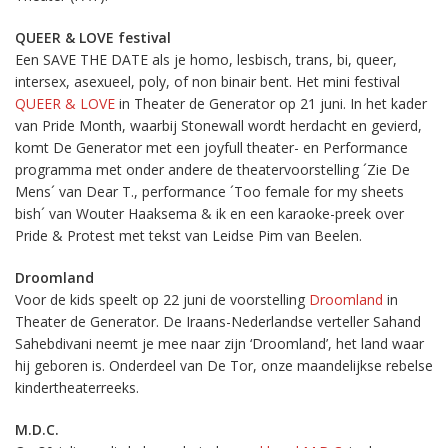
QUEER & LOVE festival
Een SAVE THE DATE als je homo, lesbisch, trans, bi, queer,
intersex, asexueel, poly, of non binair bent. Het mini festival
QUEER & LOVE
in Theater de Generator op 21 juni. In het kader
van Pride Month, waarbij Stonewall wordt herdacht en gevierd,
komt De Generator met een joyfull theater- en Performance
programma met onder andere de theatervoorstelling ´Zie De
Mens´ van Dear T., performance ´Too female for my sheets
bish´ van Wouter Haaksema & ik en een karaoke-preek over
Pride & Protest met tekst van Leidse Pim van Beelen.
Droomland
Voor de kids speelt op 22 juni de voorstelling
Droomland
in
Theater de Generator. De Iraans-Nederlandse verteller Sahand
Sahebdivani neemt je mee naar zijn ‘Droomland’, het land waar
hij geboren is. Onderdeel van De Tor, onze maandelijkse rebelse
kindertheaterreeks.
M.D.C.