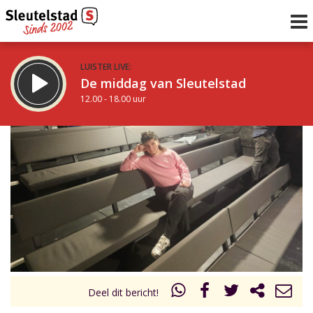
LUISTER LIVE:
De middag van Sleutelstad
12.00 - 18.00 uur
STRAKS:
De avond van Sleutelstad
18.00 - 21.00 uur
uur 1 van 0
Vorig uur
Volgend uur
Inklappen
Deel dit bericht!