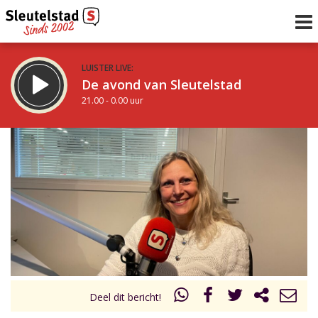
LUISTER LIVE:
De avond van Sleutelstad
21.00 - 0.00 uur
STRAKS:
De nacht van Sleutelstad
0.00 - 6.00 uur
uur 1 van 0
Vorig uur
Volgend uur
Inklappen
Deel dit bericht!