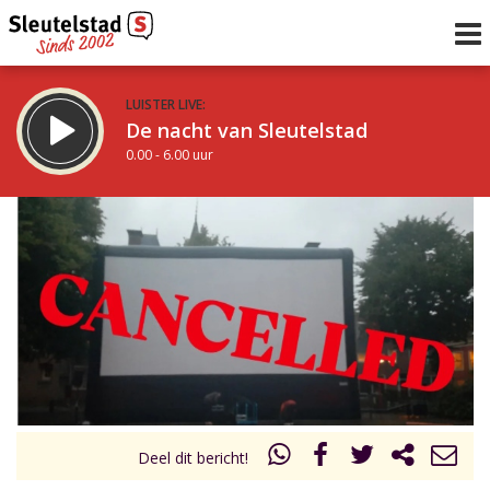
LUISTER LIVE:
De nacht van Sleutelstad
0.00 - 6.00 uur
STRAKS:
De ochtend van Sleutelstad
6.00 - 12.00 uur
uur 1 van 0
Vorig uur
Volgend uur
Inklappen
Deel dit bericht!