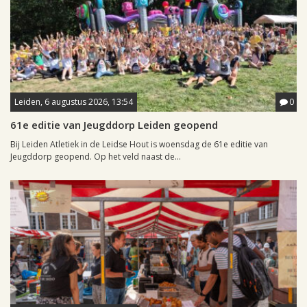
Leiden, 6 augustus 2026, 13:54
0
61e editie van Jeugddorp Leiden geopend
Bij Leiden Atletiek in de Leidse Hout is woensdag de 61e editie van
Jeugddorp geopend. Op het veld naast de...