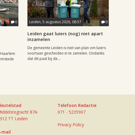
0
Leiden, 5 augustus 2026, 08:57
0
Leiden gaat luiers (nog) niet apart
inzamelen
De gemeente Leiden is niet van plan om luiers
voortaan gescheiden in te zamelen. Ondanks
r Haarlem
dat dit past bij de...
eemstede
leutelstad
Telefoon Redactie
iddelstegracht 87A
071 - 5235907
312 TT Leiden
Privacy Policy
-mail