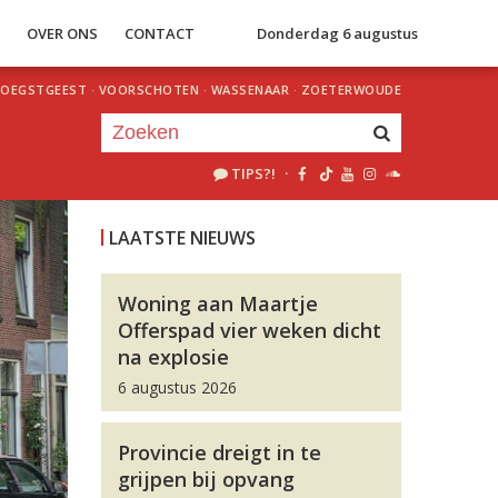
S
OVER ONS
CONTACT
Donderdag 6 augustus
OEGSTGEEST
·
VOORSCHOTEN
·
WASSENAAR
·
ZOETERWOUDE
TIPS?!
·
Je luistert nu naar
uur 1 van 0
LAATSTE NIEUWS
«
Vorig uur
Volgend uur
»
Woning aan Maartje
Offerspad vier weken dicht
na explosie
6 augustus 2026
Provincie dreigt in te
grijpen bij opvang