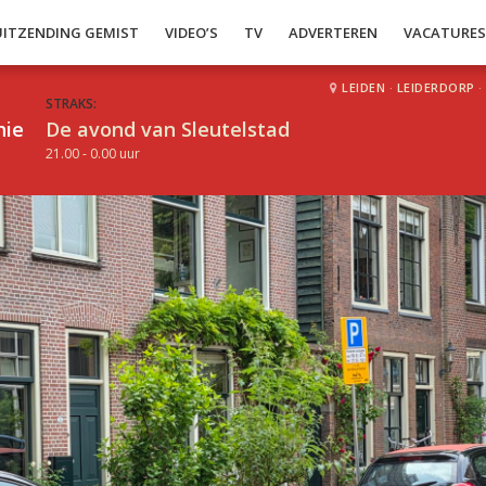
UITZENDING GEMIST
VIDEO’S
TV
ADVERTEREN
VACATURE
LEIDEN
·
LEIDERDORP
·
STRAKS:
hie
De avond van Sleutelstad
21.00 - 0.00 uur