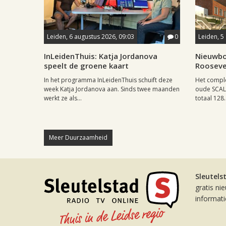
Leiden, 6 augustus 2026, 09:03
0
Leiden, 5
InLeidenThuis: Katja Jordanova
Nieuwbo
speelt de groene kaart
Rooseve
In het programma InLeidenThuis schuift deze
Het comple
week Katja Jordanova aan. Sinds twee maanden
oude SCAL-
werkt ze als...
totaal 128..
Meer Duurzaamheid
Sleutels
gratis ni
informat