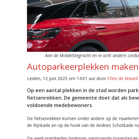
Aan de Middelstegracht en in acht andere Leidse
Autoparkeerplekken maken 
Leiden, 12 juni 2025 om 14:01 uur door
Chris de Waard
Op een aantal plekken in de stad worden pa
fietsenrekken. De gemeente doet dat als be
voldoende medebewoners.
De fietsenrekken komen onder andere op de Haarlemmer
de Rijnkade en op de hoek van de Andries Schotkade na
De werkzaamheden beginnen aanstaande maandag en du