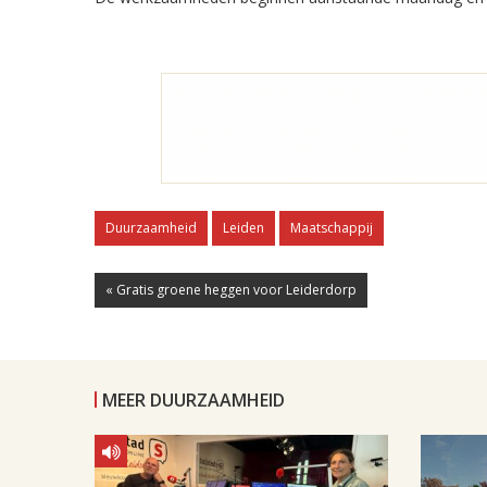
Duurzaamheid
Leiden
Maatschappij
« Gratis groene heggen voor Leiderdorp
MEER DUURZAAMHEID