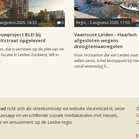
 augustus 2026, 18:33
0
Regio, , 5 augustus 2026, 17:50
uwproject BLEI bij
Vaarroute Leiden - Haarlem
ltstraat opgeleverd
afgesloten wegens
droogtemaatregelen
x, dat is verrezen op de plek van de
locatie in Leiden-Zuidwest, telt in
Voor recreanten die van Leiden naa
.
willen varen, is het knooppunt bij H
vanaf woensdag 5...
tad
richt zich als streekomroep via website sleutelstad.nl, onze
S
euwsapp en verschillende sociale mediakanalen met nieuws,
M
ie en amusement op de Leidse regio.
2
E