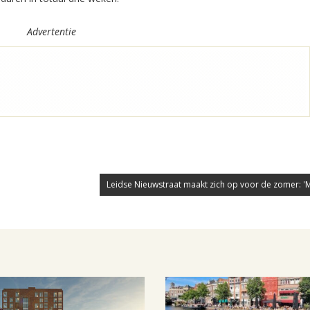
Advertentie
Leidse Nieuwstraat maakt zich op voor de zomer: 'Mi