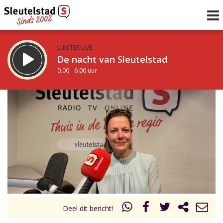
LUISTER LIVE:
De nacht van Sleutelstad
0.00 - 6.00 uur
STRAKS:
De ochtend van Sleutelstad
6.00 - 12.00 uur
uur 1 van 0
Vorig uur
Volgend uur
Inklappen
Deel dit bericht!