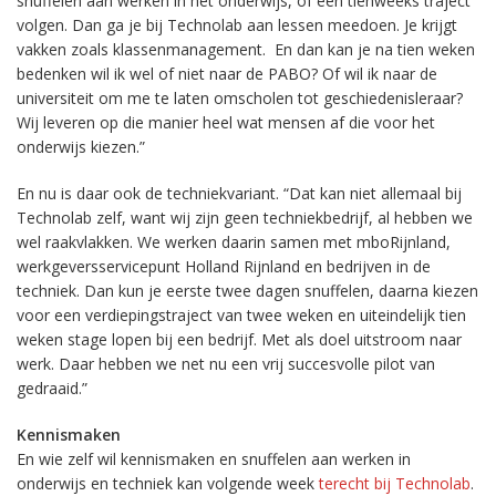
snuffelen aan werken in het onderwijs, of een tienweeks traject
volgen. Dan ga je bij Technolab aan lessen meedoen. Je krijgt
vakken zoals klassenmanagement. En dan kan je na tien weken
bedenken wil ik wel of niet naar de PABO? Of wil ik naar de
universiteit om me te laten omscholen tot geschiedenisleraar?
Wij leveren op die manier heel wat mensen af die voor het
onderwijs kiezen.”
En nu is daar ook de techniekvariant. “Dat kan niet allemaal bij
Technolab zelf, want wij zijn geen techniekbedrijf, al hebben we
wel raakvlakken. We werken daarin samen met mboRijnland,
werkgeversservicepunt Holland Rijnland en bedrijven in de
techniek. Dan kun je eerste twee dagen snuffelen, daarna kiezen
voor een verdiepingstraject van twee weken en uiteindelijk tien
weken stage lopen bij een bedrijf. Met als doel uitstroom naar
werk. Daar hebben we net nu een vrij succesvolle pilot van
gedraaid.”
Kennismaken
En wie zelf wil kennismaken en snuffelen aan werken in
onderwijs en techniek kan volgende week
terecht bij Technolab
.