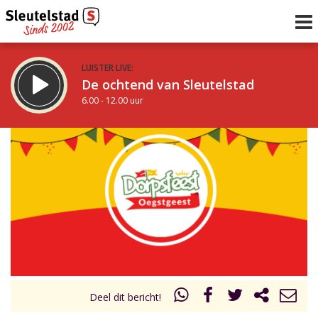
LUISTER LIVE:
De ochtend van Sleutelstad
6.00 - 12.00 uur
STRAKS:
De middag van Sleutelstad
12.00 - 19.00 uur
uur 1 van 0
Vorig uur
Volgend uur
Inklappen
Deel dit bericht!