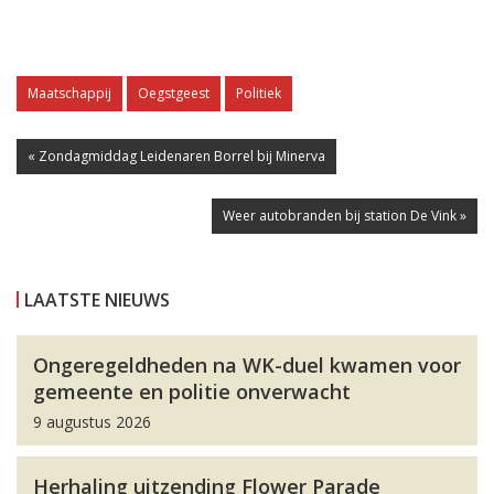
Maatschappij
Oegstgeest
Politiek
« Zondagmiddag Leidenaren Borrel bij Minerva
Weer autobranden bij station De Vink »
LAATSTE NIEUWS
Ongeregeldheden na WK-duel kwamen voor
gemeente en politie onverwacht
9 augustus 2026
Herhaling uitzending Flower Parade