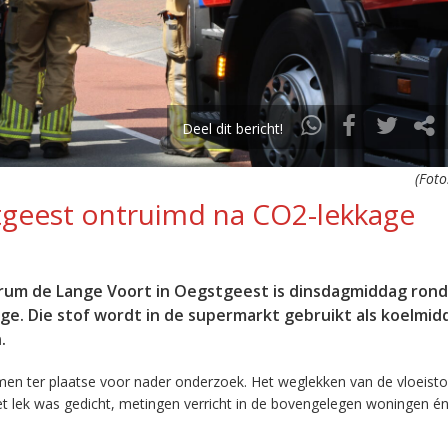
Deel dit bericht!
(Foto
geest ontruimd na CO2-lekkage
trum de Lange Voort in Oegstgeest is dinsdagmiddag rond
e. Die stof wordt in de supermarkt gebruikt als koelmidd
.
en ter plaatse voor nader onderzoek. Het weglekken van de vloeist
t lek was gedicht, metingen verricht in de bovengelegen woningen én