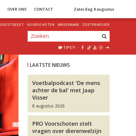
S
OVER ONS
CONTACT
Zaterdag 8 augustus
OEGSTGEEST
·
VOORSCHOTEN
·
WASSENAAR
·
ZOETERWOUDE
TIPS?!
·
Je luistert nu naar
uur 1 van 0
LAATSTE NIEUWS
«
Vorig uur
Volgend uur
»
Voetbalpodcast 'De mens
achter de bal' met Jaap
Visser
8 augustus 2026
PRO Voorschoten stelt
vragen over dierenwelzijn