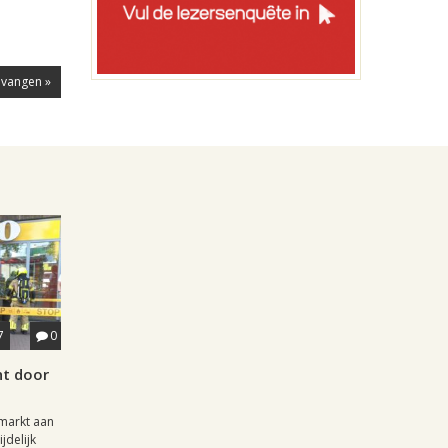
evangen »
7
0
ht door
markt aan
jdelijk