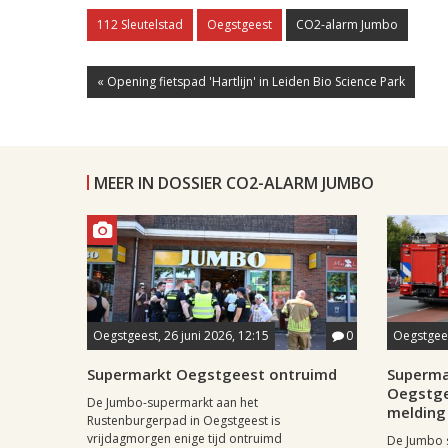
112 Sleutelstad
Oegstgeest
CO2-alarm Jumbo
« Opening fietspad 'Hartlijn' in Leiden Bio Science Park
MEER IN DOSSIER CO2-ALARM JUMBO
Oegstgeest, 26 juni 2026, 12:15
0
Oegstgees
Supermarkt Oegstgeest ontruimd
Superma
Oegstgee
De Jumbo-supermarkt aan het
melding
Rustenburgerpad in Oegstgeest is
vrijdagmorgen enige tijd ontruimd
De Jumbo 