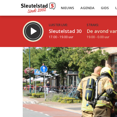
NIEUWS
AGENDA
GIDS
LUISTER LIVE:
STRAKS:
Sleutelstad 30
De avond van
17.00 - 19.00 uur
19.00 - 0.00 uur
Inklappen