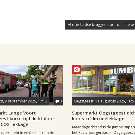
Al drie Leidse bruggen door de hitte b
t, 9 september 2025, 17:12
0
Oegstgeest, 11 augustus 2025, 10:5
rkt Lange Voort
Supermarkt Oegstgeest dic
st korte tijd dicht door
koolstofdioxidelekkage
 CO2-lekkage
Maandagochtend is de Jumbo super
het Rustenburgerpad in Oegstgeest ti
supermarkt in winkelcentrum de