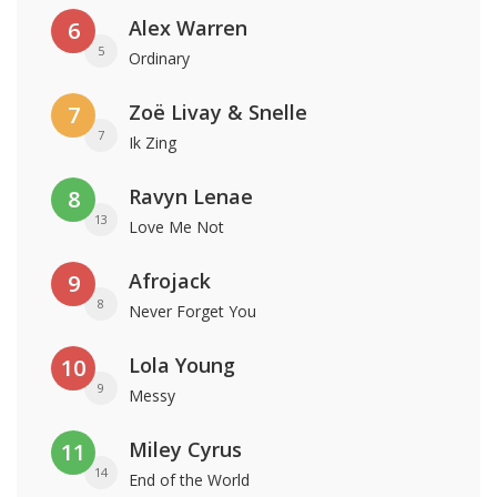
Alex Warren
6
5
Ordinary
Zoë Livay & Snelle
7
7
Ik Zing
Ravyn Lenae
8
13
Love Me Not
Afrojack
9
8
Never Forget You
Lola Young
10
9
Messy
Miley Cyrus
11
14
End of the World