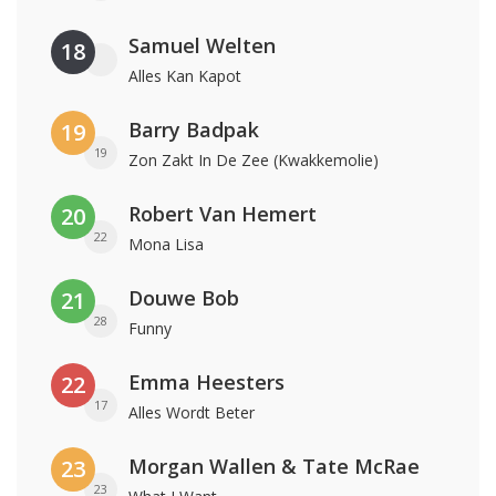
Samuel Welten
18
Alles Kan Kapot
Barry Badpak
19
19
Zon Zakt In De Zee (Kwakkemolie)
Robert Van Hemert
20
22
Mona Lisa
Douwe Bob
21
28
Funny
Emma Heesters
22
17
Alles Wordt Beter
Morgan Wallen & Tate McRae
23
23