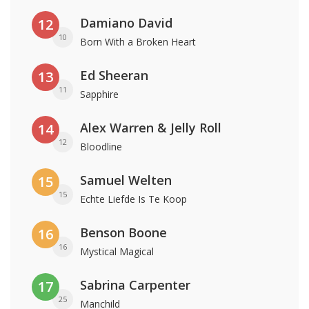
Damiano David
12
10
Born With a Broken Heart
Ed Sheeran
13
11
Sapphire
Alex Warren & Jelly Roll
14
12
Bloodline
Samuel Welten
15
15
Echte Liefde Is Te Koop
Benson Boone
16
16
Mystical Magical
Sabrina Carpenter
17
25
Manchild