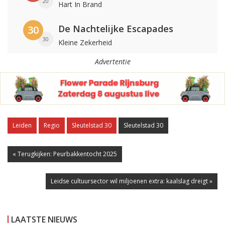
20
Hart In Brand
De Nachtelijke Escapades
30
30
Kleine Zekerheid
Advertentie
Leiden
Regio
Sleutelstad 30
Sleutelstad 30
« Terugkijken: Peurbakkentocht 2025
Leidse cultuursector wil miljoenen extra: kaalslag dreigt »
LAATSTE NIEUWS