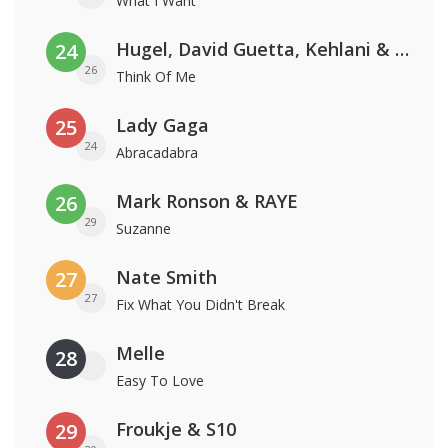
What I Want
Hugel, David Guetta, Kehlani & Daecolm
24
26
Think Of Me
Lady Gaga
25
24
Abracadabra
Mark Ronson & RAYE
26
29
Suzanne
Nate Smith
27
27
Fix What You Didn't Break
Melle
28
Easy To Love
Froukje & S10
29