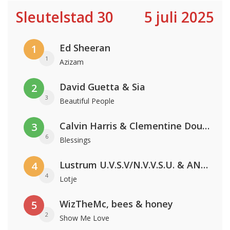
Sleutelstad 30
5 juli 2025
Ed Sheeran
1
1
Azizam
David Guetta & Sia
2
3
Beautiful People
Calvin Harris & Clementine Douglas
3
6
Blessings
Lustrum U.V.S.V/N.V.V.S.U. & ANNO ONS & Jopke van Dobbenburgh & Roeland Beelen
4
4
Lotje
WizTheMc, bees & honey
5
2
Show Me Love