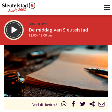
LUISTER LIVE:
De middag van Sleutelstad
12.00 - 18.00 uur
STRAKS:
De avond van Sleutelstad
18.00 - 19.00 uur
uur 1 van 0
Vorig uur
Volgend uur
Inklappen
Deel dit bericht!