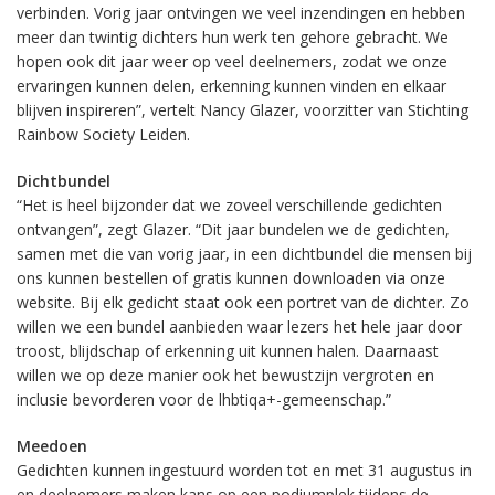
verbinden. Vorig jaar ontvingen we veel inzendingen en hebben
meer dan twintig dichters hun werk ten gehore gebracht. We
hopen ook dit jaar weer op veel deelnemers, zodat we onze
ervaringen kunnen delen, erkenning kunnen vinden en elkaar
blijven inspireren”, vertelt Nancy Glazer, voorzitter van Stichting
Rainbow Society Leiden.
Dichtbundel
“Het is heel bijzonder dat we zoveel verschillende gedichten
ontvangen”, zegt Glazer. “Dit jaar bundelen we de gedichten,
samen met die van vorig jaar, in een dichtbundel die mensen bij
ons kunnen bestellen of gratis kunnen downloaden via onze
website. Bij elk gedicht staat ook een portret van de dichter. Zo
willen we een bundel aanbieden waar lezers het hele jaar door
troost, blijdschap of erkenning uit kunnen halen. Daarnaast
willen we op deze manier ook het bewustzijn vergroten en
inclusie bevorderen voor de lhbtiqa+-gemeenschap.”
Meedoen
Gedichten kunnen ingestuurd worden tot en met 31 augustus in
en deelnemers maken kans op een podiumplek tijdens de