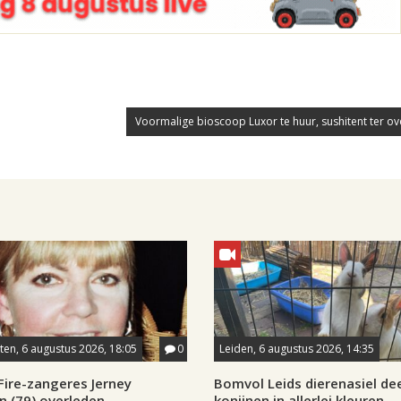
Voormalige bioscoop Luxor te huur, sushitent ter o
en, 6 augustus 2026, 18:05
0
Leiden, 6 augustus 2026, 14:35
Fire-zangeres Jerney
Bomvol Leids dierenasiel dee
 (79) overleden
konijnen in allerlei kleuren