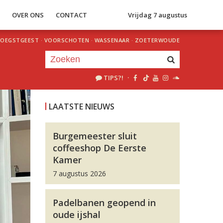
S
OVER ONS
CONTACT
Vrijdag 7 augustus
OEGSTGEEST
·
VOORSCHOTEN
·
WASSENAAR
·
ZOETERWOUDE
TIPS?!
·
Je luistert nu naar
uur 1 van 0
LAATSTE NIEUWS
«
Vorig uur
Volgend uur
»
Burgemeester sluit
coffeeshop De Eerste
Kamer
7 augustus 2026
Padelbanen geopend in
oude ijshal