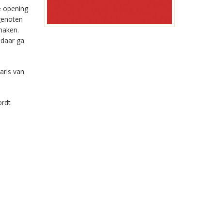
e opening
sgenoten
 maken.
 daar ga
aris van
ordt