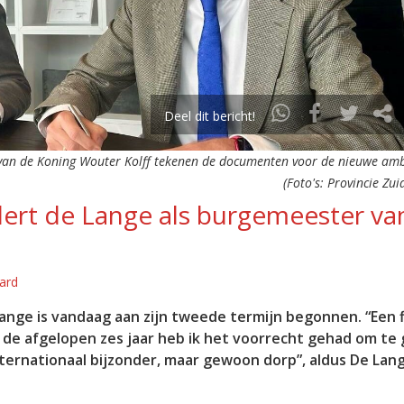
Deel dit bericht!
van de Koning Wouter Kolff tekenen de documenten voor de nieuwe am
(Foto's: Provincie Zu
ert de Lange als burgemeester va
ard
ge is vandaag aan zijn tweede termijn begonnen. “Een f
de afgelopen zes jaar heb ik het voorrecht gehad om te 
internationaal bijzonder, maar gewoon dorp”, aldus De Lan