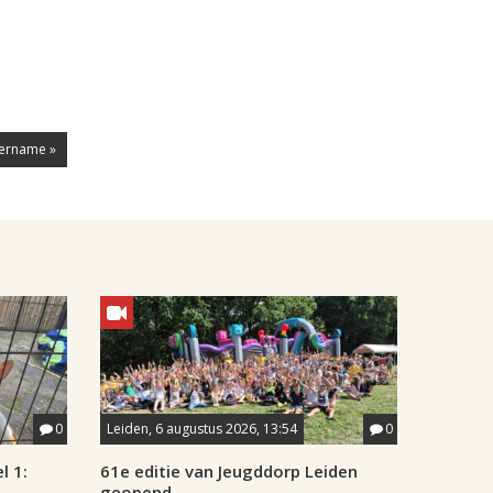
vername »
0
Leiden, 6 augustus 2026, 13:54
0
l 1:
61e editie van Jeugddorp Leiden
geopend