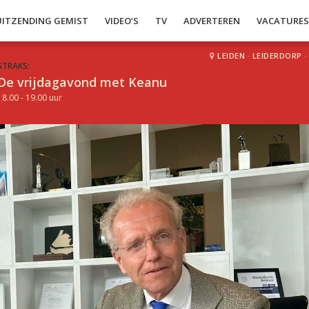
UITZENDING GEMIST
VIDEO’S
TV
ADVERTEREN
VACATURE
LEIDEN
·
LEIDERDORP
·
STRAKS:
De vrijdagavond met Keanu
18.00 - 19.00 uur