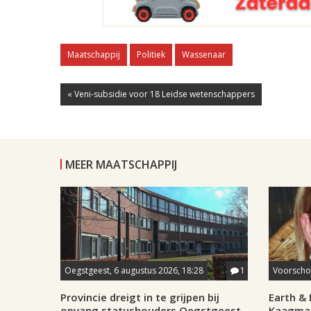
Maatschappij
Politiek
Wassenaar
« Veni-subsidie voor 18 Leidse wetenschappers
MEER MAATSCHAPPIJ
Oegstgeest, 6 augustus 2026, 18:28
1
Voorschot
Provincie dreigt in te grijpen bij
Earth & 
opvang statushouders Oegstgeest
Kaagman