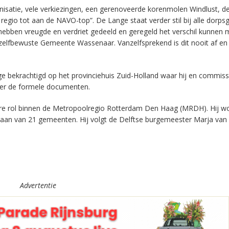
nisatie, vele verkiezingen, een gerenoveerde korenmolen Windlust, d
egio tot aan de NAVO-top”. De Lange staat verder stil bij alle dorp
We hebben vreugde en verdriet gedeeld en geregeld het verschil kunnen
lfbewuste Gemeente Wassenaar. Vanzelfsprekend is dit nooit af en
 bekrachtigd op het provinciehuis Zuid-Holland waar hij en commiss
der de formele documenten.
re rol binnen de Metropoolregio Rotterdam Den Haag (MRDH). Hij w
gaan van 21 gemeenten. Hij volgt de Delftse burgemeester Marja van
Advertentie