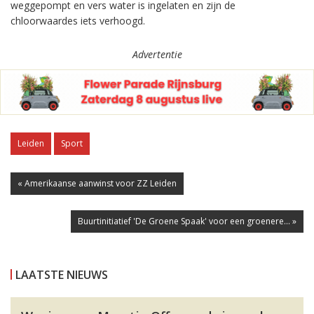
weggepompt en vers water is ingelaten en zijn de
chloorwaardes iets verhoogd.
Advertentie
Leiden
Sport
« Amerikaanse aanwinst voor ZZ Leiden
Buurtinitiatief 'De Groene Spaak' voor een groenere... »
LAATSTE NIEUWS