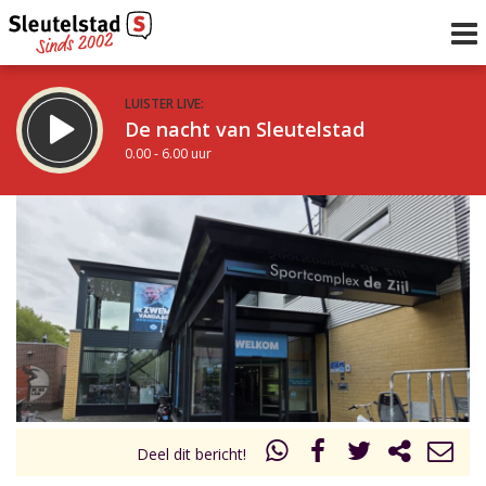
LUISTER LIVE:
De nacht van Sleutelstad
0.00 - 6.00 uur
STRAKS:
De ochtend van Sleutelstad
6.00 - 12.00 uur
uur 1 van 0
Vorig uur
Volgend uur
Inklappen
Deel dit bericht!