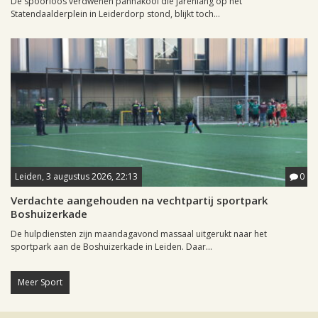
De spoorloos verdwenen pannakooi die jarenlang op het
Statendaalderplein in Leiderdorp stond, blijkt toch...
Leiden, 3 augustus 2026, 22:13
0
Verdachte aangehouden na vechtpartij sportpark
Boshuizerkade
De hulpdiensten zijn maandagavond massaal uitgerukt naar het
sportpark aan de Boshuizerkade in Leiden. Daar...
Meer Sport