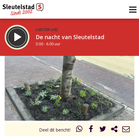
LUISTER LIVE:
De nacht van Sleutelstad
0.00 - 6.00 uur
STRAKS:
De ochtend van Sleutelstad
6.00 - 12.00 uur
uur 1 van 0
Vorig uur
Volgend uur
Inklappen
Deel dit bericht!