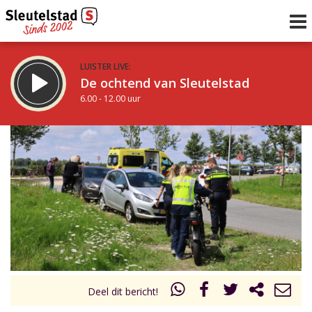
LUISTER LIVE:
De ochtend van Sleutelstad
6.00 - 12.00 uur
STRAKS:
De middag van Sleutelstad
12.00 - 18.00 uur
uur 1 van 0
Vorig uur
Volgend uur
Inklappen
Deel dit bericht!