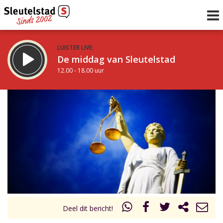
LUISTER LIVE:
De middag van Sleutelstad
12.00 - 18.00 uur
STRAKS:
De avond van Sleutelstad
18.00 - 19.00 uur
uur 1 van 0
Vorig uur
Volgend uur
Inklappen
Deel dit bericht!