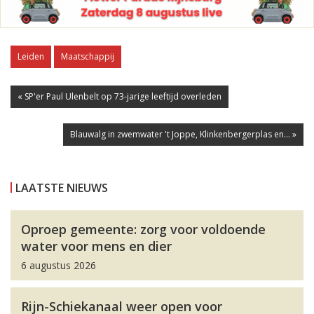
Leiden
Maatschappij
« SP'er Paul Ulenbelt op 73-jarige leeftijd overleden
Blauwalg in zwemwater 't Joppe, Klinkenbergerplas en... »
LAATSTE NIEUWS
Oproep gemeente: zorg voor voldoende
water voor mens en dier
6 augustus 2026
Rijn-Schiekanaal weer open voor