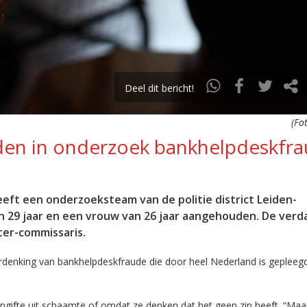
Deel dit bericht!
(Fot
den in onderzoek bankhelpdeskfr
ft een onderzoeksteam van de politie district Leiden-
n 29 jaar en een vrouw van 26 jaar aangehouden. De ver
ter-commissaris.
rdenking van bankhelpdeskfraude die door heel Nederland is gepleegd
ngifte uit schaamte of omdat ze denken dat het geen zin heeft. “Maa