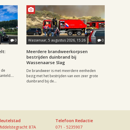
0
Wassenaar, 5 augustus 2026, 15:26
0
lt:
Meerdere brandweerkorpsen
bestrijden duinbrand bij
Wassenaarse Slag
 de
De brandweer is met meerdere eenheden
nteld....
bezig met het bestrijden van een zeer grote
duinbrand bij de...
leutelstad
Telefoon Redactie
iddelstegracht 87A
071 - 5235907