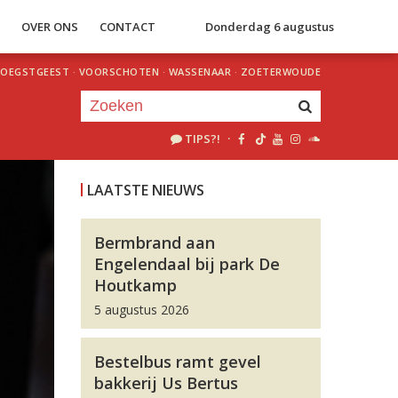
S
OVER ONS
CONTACT
Donderdag 6 augustus
OEGSTGEEST
·
VOORSCHOTEN
·
WASSENAAR
·
ZOETERWOUDE
TIPS?!
·
Je luistert nu naar
uur 1 van 0
LAATSTE NIEUWS
«
Vorig uur
Volgend uur
»
Bermbrand aan
Engelendaal bij park De
Houtkamp
5 augustus 2026
Bestelbus ramt gevel
bakkerij Us Bertus