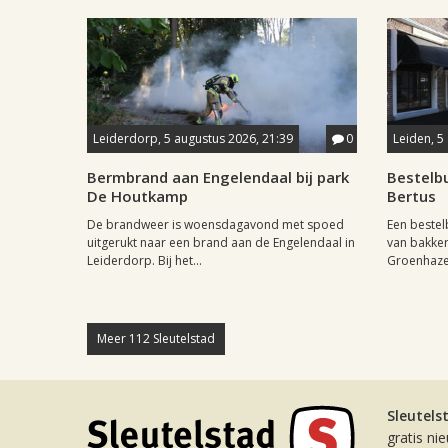
Leiderdorp, 5 augustus 2026, 21:39
0
Leiden, 5
Bermbrand aan Engelendaal bij park
Bestelbu
De Houtkamp
Bertus
De brandweer is woensdagavond met spoed
Een beste
uitgerukt naar een brand aan de Engelendaal in
van bakker
Leiderdorp. Bij het...
Groenhazen
Meer 112 Sleutelstad
Sleutels
gratis ni