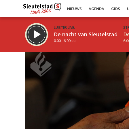
NIEUWS
AGENDA
GIDS
LUISTER LIVE:
ST
De nacht van Sleutelstad
De
0.00 - 6.00 uur
6.0
Inklappen