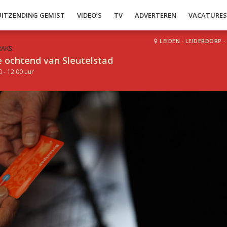
UITZENDING GEMIST
VIDEO’S
TV
ADVERTEREN
VACATURE
LEIDEN
·
LEIDERDORP
·
RAKS:
 ochtend van Sleutelstad
0 - 12.00 uur