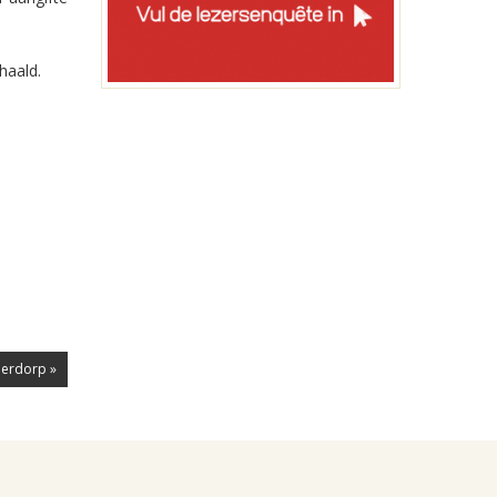
haald.
derdorp »