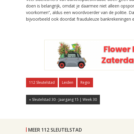
doen is belangrijk, omdat je daarmee niet alleen opspo
voorkomen”, aldus een woordvoerder van de politie. Da
bijvoorbeeld ook doordat frauduleuze bankrekeningen e
112 Sleutelstad
Leiden
Regio
« Sleutelstad 30 - Jaargang 15 | Week 30
MEER 112 SLEUTELSTAD