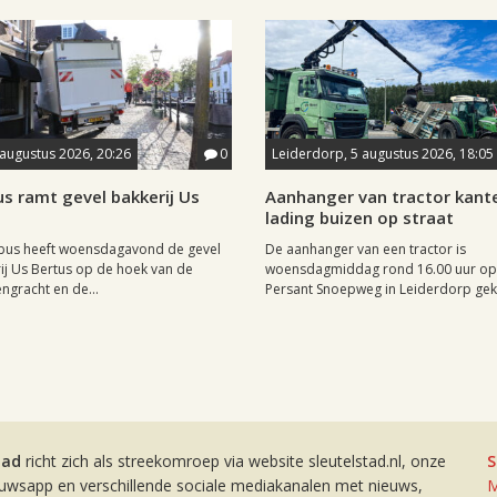
 augustus 2026, 20:26
0
Leiderdorp, 5 augustus 2026, 18:05
s ramt gevel bakkerij Us
Aanhanger van tractor kante
lading buizen op straat
lbus heeft woensdagavond de gevel
De aanhanger van een tractor is
ij Us Bertus op de hoek van de
woensdagmiddag rond 16.00 uur op
gracht en de...
Persant Snoepweg in Leiderdorp geka
tad
richt zich als streekomroep via website sleutelstad.nl, onze
S
euwsapp en verschillende sociale mediakanalen met nieuws,
M