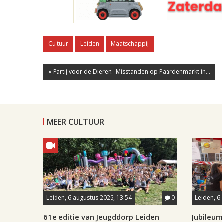
Cultuur
Leiden
Maatschappij
« Partij voor de Dieren: 'Misstanden op Paardenmarkt in...
MEER CULTUUR
Leiden, 6 augustus 2026, 13:54
0
Leiden, 6
61e editie van Jeugddorp Leiden
Jubileum