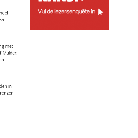
heel
eze
ing met
f Mulder:
en
den in
orenzen