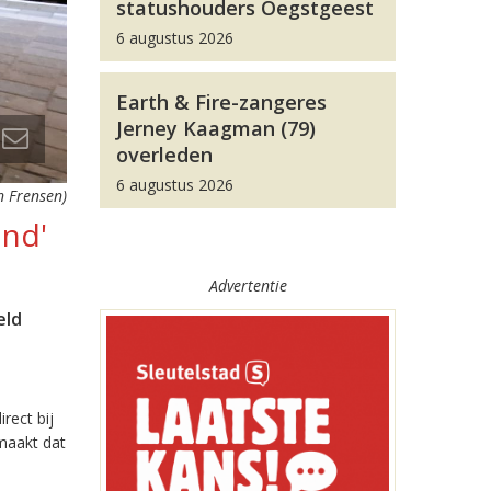
statushouders Oegstgeest
6 augustus 2026
Earth & Fire-zangeres
Jerney Kaagman (79)
overleden
6 augustus 2026
n Frensen)
and'
Advertentie
eld
rect bij
 maakt dat