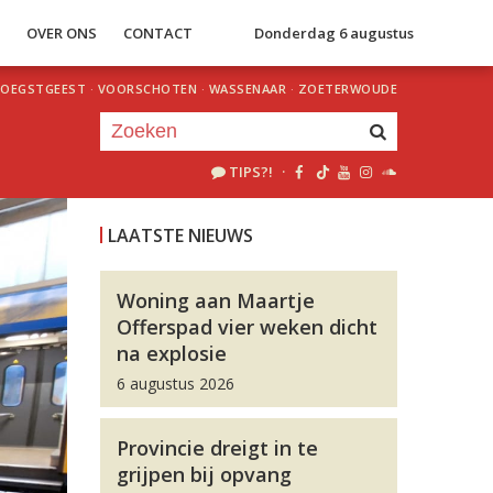
S
OVER ONS
CONTACT
Donderdag 6 augustus
OEGSTGEEST
·
VOORSCHOTEN
·
WASSENAAR
·
ZOETERWOUDE
TIPS?!
·
Je luistert nu naar
uur 1 van 0
LAATSTE NIEUWS
«
Vorig uur
Volgend uur
»
Woning aan Maartje
Offerspad vier weken dicht
na explosie
6 augustus 2026
Provincie dreigt in te
grijpen bij opvang