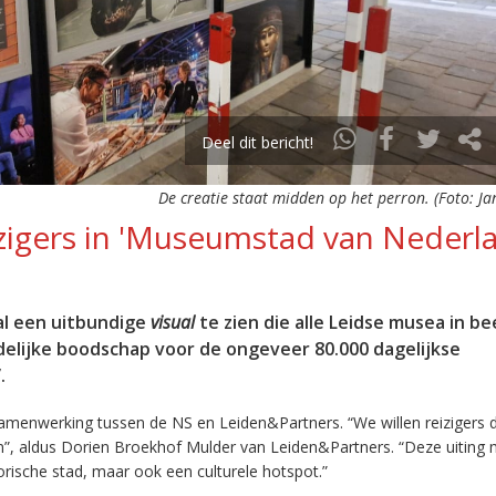
Deel dit bericht!
De creatie staat midden op het perron. (Foto: Ja
zigers in 'Museumstad van Nederl
al een uitbundige
visual
te zien die alle Leidse musea in be
uidelijke boodschap voor de ongeveer 80.000 dagelijkse
.
amenwerking tussen de NS en Leiden&Partners. “We willen reizigers di
jn”, aldus Dorien Broekhof Mulder van Leiden&Partners. “Deze uiting
torische stad, maar ook een culturele hotspot.”