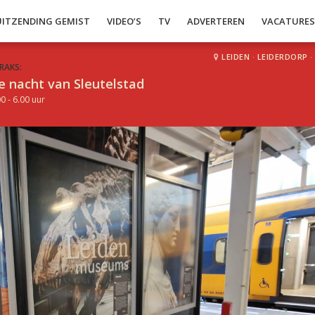
UITZENDING GEMIST
VIDEO’S
TV
ADVERTEREN
VACATURE
LEIDEN
·
LEIDERDORP
·
RAKS:
e nacht van Sleutelstad
0 - 6.00 uur