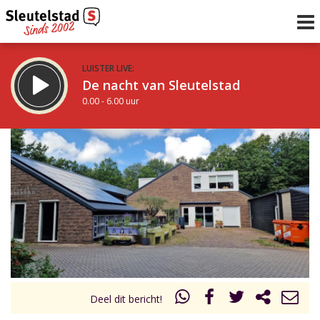
LUISTER LIVE:
De nacht van Sleutelstad
0.00 - 6.00 uur
STRAKS:
De ochtend van Sleutelstad
6.00 - 12.00 uur
uur 1 van 0
Vorig uur
Volgend uur
Inklappen
Deel dit bericht!