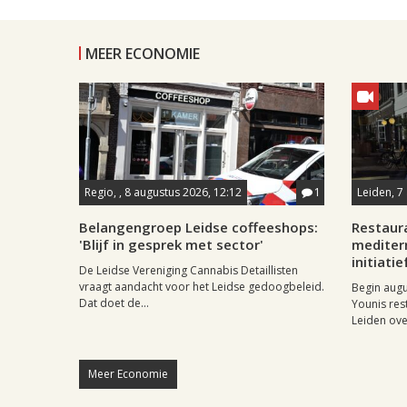
MEER ECONOMIE
Regio, , 8 augustus 2026, 12:12
1
Leiden, 7
Belangengroep Leidse coffeeshops:
Restaur
'Blijf in gesprek met sector'
mediter
initiatie
De Leidse Vereniging Cannabis Detaillisten
vraagt aandacht voor het Leidse gedoogbeleid.
Begin aug
Dat doet de...
Younis res
Leiden ove
Meer Economie