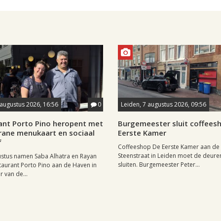
 augustus 2026, 16:56
0
Leiden, 7 augustus 2026, 09:56
ant Porto Pino heropent met
Burgemeester sluit coffees
rane menukaart en sociaal
Eerste Kamer
f
Coffeeshop De Eerste Kamer aan de
Steenstraat in Leiden moet de deuren 
ustus namen Saba Alhatra en Rayan
sluiten. Burgemeester Peter...
taurant Porto Pino aan de Haven in
r van de...