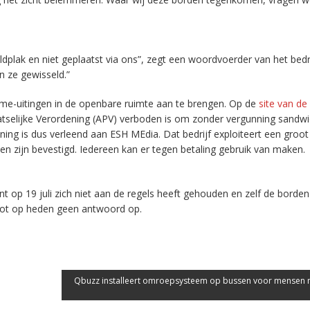
dplak en niet geplaatst via ons”, zegt een woordvoerder van het bedrij
n ze gewisseld.”
me-uitingen in de openbare ruimte aan te brengen. Op de
site van de
atselijke Verordening (APV) verboden is om zonder vergunning sandw
ing is dus verleend aan ESH MEdia. Dat bedrijf exploiteert een groot
n zijn bevestigd. Iedereen kan er tegen betaling gebruik van maken.
 op 19 juli zich niet aan de regels heeft gehouden en zelf de borden
 tot op heden geen antwoord op.
Qbuzz installeert omroepsysteem op bussen voor mensen m