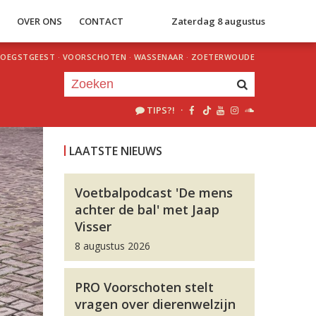
S
OVER ONS
CONTACT
Zaterdag 8 augustus
OEGSTGEEST
·
VOORSCHOTEN
·
WASSENAAR
·
ZOETERWOUDE
TIPS?!
·
Je luistert nu naar
uur 1 van 0
LAATSTE NIEUWS
«
Vorig uur
Volgend uur
»
Voetbalpodcast 'De mens
achter de bal' met Jaap
Visser
8 augustus 2026
PRO Voorschoten stelt
vragen over dierenwelzijn