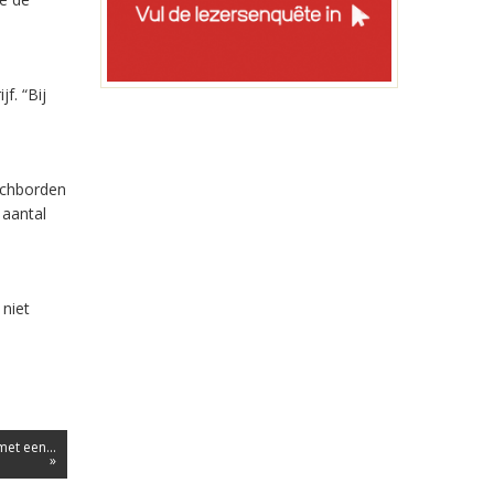
f. “Bij
ichborden
 aantal
 niet
et een...
»