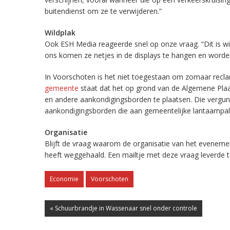
buitendienst om ze te verwijderen.”
Wildplak
Ook ESH Media reageerde snel op onze vraag. “Dit is wil
ons komen ze netjes in de displays te hangen en worde
In Voorschoten is het niet toegestaan om zomaar recla
gemeente
staat dat het op grond van de Algemene Pla
en andere aankondigingsborden te plaatsen. Die vergunn
aankondigingsborden die aan gemeentelijke lantaarnpale
Organisatie
Blijft de vraag waarom de organisatie van het evenement
heeft weggehaald. Een mailtje met deze vraag leverde
Economie
Voorschoten
« Schuurbrandje in Wassenaar snel onder controle