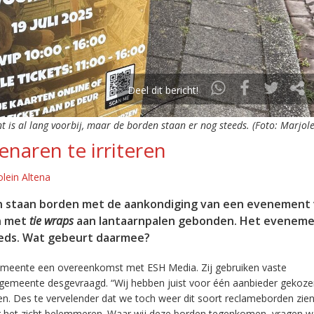
Deel dit bericht!
 is al lang voorbij, maar de borden staan er nog steeds. (Foto: Marjole
enaren te irriteren
lein Altena
ten staan borden met de aankondiging van een evenement
jn met
tie wraps
aan lantaarnpalen gebonden. Het evenemen
teeds. Wat gebeurt daarmee?
gemeente een overeenkomst met ESH Media. Zij gebruiken vaste
 gemeente desgevraagd. “Wij hebben juist voor één aanbieder gekoz
en. Des te vervelender dat we toch weer dit soort reclameborden zie
ng het zicht belemmeren. Waar wij deze borden tegenkomen, vragen w