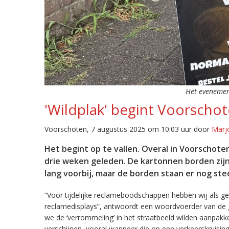
Het evenement
'Wildplak' begint Voorschot
Voorschoten, 7 augustus 2025 om 10:03 uur door
Marjo
Het begint op te vallen. Overal in Voorscho
drie weken geleden. De kartonnen borden zi
lang voorbij, maar de borden staan er nog s
“Voor tijdelijke reclameboodschappen hebben wij als 
reclamedisplays”, antwoordt een woordvoerder van de
we de ‘verrommeling’ in het straatbeeld wilden aanpakk
verschijnen, vooral wanneer die op een verkeerskruisi