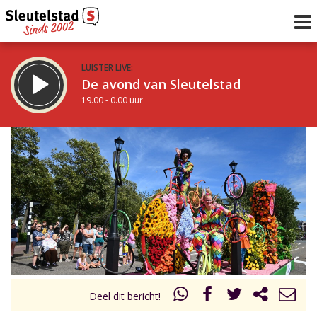
LUISTER LIVE:
De avond van Sleutelstad
19.00 - 0.00 uur
STRAKS:
De nacht van Sleutelstad
0.00 - 6.00 uur
uur 1 van 0
Vorig uur
Volgend uur
Inklappen
Deel dit bericht!