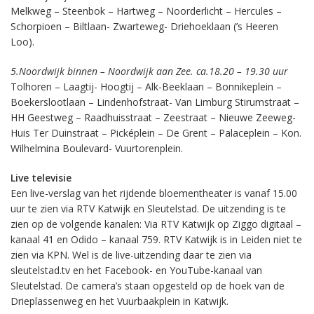
Melkweg – Steenbok – Hartweg – Noorderlicht – Hercules –
Schorpioen – Biltlaan- Zwarteweg- Driehoeklaan (’s Heeren
Loo).
5.Noordwijk binnen – Noordwijk aan Zee. ca.18.20 – 19.30 uur
Tolhoren – Laagtij- Hoogtij – Alk-Beeklaan – Bonnikeplein –
Boekerslootlaan – Lindenhofstraat- Van Limburg Stirumstraat –
HH Geestweg – Raadhuisstraat – Zeestraat – Nieuwe Zeeweg-
Huis Ter Duinstraat – Picképlein – De Grent – Palaceplein – Kon.
Wilhelmina Boulevard- Vuurtorenplein.
Live televisie
Een live-verslag van het rijdende bloementheater is vanaf 15.00
uur te zien via RTV Katwijk en Sleutelstad. De uitzending is te
zien op de volgende kanalen: Via RTV Katwijk op Ziggo digitaal –
kanaal 41 en Odido – kanaal 759. RTV Katwijk is in Leiden niet te
zien via KPN. Wel is de live-uitzending daar te zien via
sleutelstad.tv en het Facebook- en YouTube-kanaal van
Sleutelstad. De camera’s staan opgesteld op de hoek van de
Drieplassenweg en het Vuurbaakplein in Katwijk.