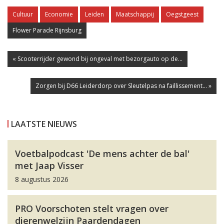
Cultuur
Economie
Leiden
Maatschappij
Oegstgeest
Flower Parade Rijnsburg
« Scooterrijder gewond bij ongeval met bezorgauto op de...
Zorgen bij D66 Leiderdorp over Sleutelpas na faillissement... »
LAATSTE NIEUWS
Voetbalpodcast 'De mens achter de bal'
met Jaap Visser
8 augustus 2026
PRO Voorschoten stelt vragen over
dierenwelzijn Paardendagen