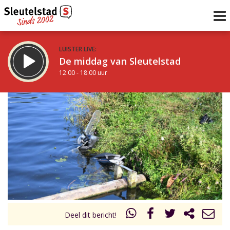
LUISTER LIVE:
De middag van Sleutelstad
12.00 - 18.00 uur
STRAKS:
De avond van Sleutelstad
18.00 - 19.00 uur
uur 1 van 0
Vorig uur
Volgend uur
Inklappen
Deel dit bericht!