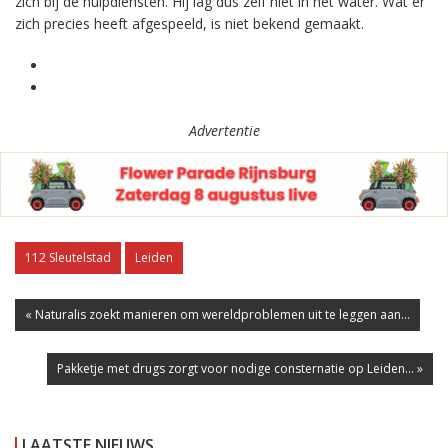
zich bij de hulpdiensten. Hij lag dus zelf niet in het water. Wat er
zich precies heeft afgespeeld, is niet bekend gemaakt.
Advertentie
112 Sleutelstad
Leiden
« Naturalis zoekt manieren om wereldproblemen uit te leggen aan...
Pakketje met drugs zorgt voor nodige consternatie op Leiden... »
LAATSTE NIEUWS