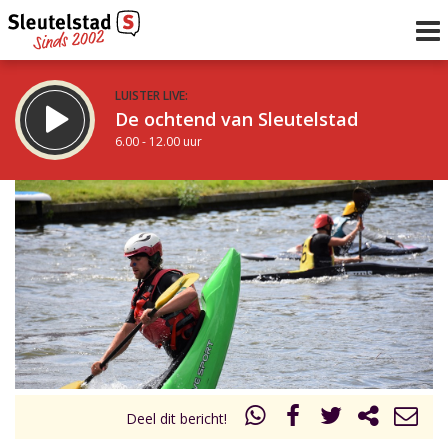
LUISTER LIVE:
De ochtend van Sleutelstad
6.00 - 12.00 uur
STRAKS:
De middag van Sleutelstad
12.00 - 19.00 uur
uur 1 van 0
Vorig uur
Volgend uur
Inklappen
Deel dit bericht!