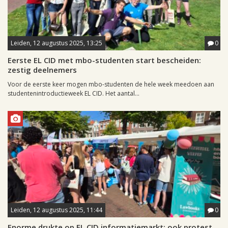
Leiden, 12 augustus 2025, 13:25
0
Eerste EL CID met mbo-studenten start bescheiden:
zestig deelnemers
Voor de eerste keer mogen mbo-studenten de hele week meedoen aan
studentenintroductieweek EL CID. Het aantal...
Leiden, 12 augustus 2025, 11:44
0
Enorme drukte op EL CID informatiemarkt; ook protest