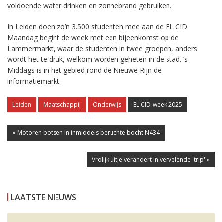
voldoende water drinken en zonnebrand gebruiken.
In Leiden doen zo’n 3.500 studenten mee aan de EL CID.
Maandag begint de week met een bijeenkomst op de
Lammermarkt, waar de studenten in twee groepen, anders
wordt het te druk, welkom worden geheten in de stad. ’s
Middags is in het gebied rond de Nieuwe Rijn de
informatiemarkt.
Leiden
Maatschappij
Onderwijs
EL CID-week 2025
« Motoren botsen in inmiddels beruchte bocht N434
Vrolijk uitje verandert in vervelende 'trip' »
LAATSTE NIEUWS