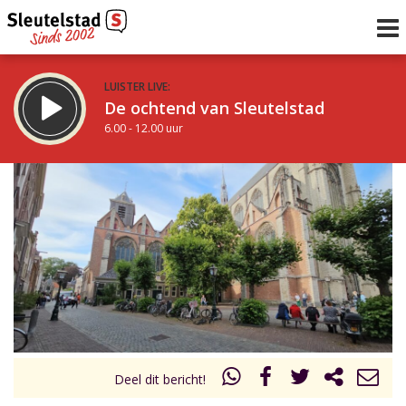
LUISTER LIVE:
De ochtend van Sleutelstad
6.00 - 12.00 uur
STRAKS:
De middag van Sleutelstad
12.00 - 18.00 uur
uur 1 van 0
Vorig uur
Volgend uur
Inklappen
Deel dit bericht!