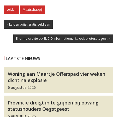
Leiden
Maatschappij
« Leiden prijst gratis geld aan
Enorme drukte op EL CID informatiemarkt; ook protest tegen... »
LAATSTE NIEUWS
Woning aan Maartje Offerspad vier weken
dicht na explosie
6 augustus 2026
Provincie dreigt in te grijpen bij opvang
statushouders Oegstgeest
6 augustus 2026