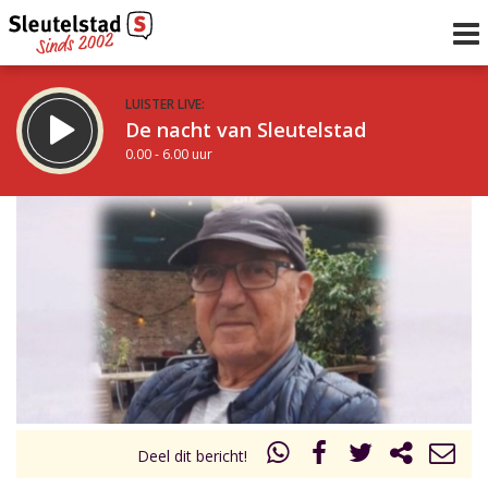
LUISTER LIVE:
De nacht van Sleutelstad
0.00 - 6.00 uur
STRAKS:
De ochtend van Sleutelstad
6.00 - 12.00 uur
uur 1 van 0
Vorig uur
Volgend uur
Inklappen
Deel dit bericht!