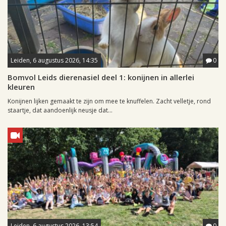
Leiden, 6 augustus 2026, 14:35
0
Bomvol Leids dierenasiel deel 1: konijnen in allerlei
kleuren
Konijnen lijken gemaakt te zijn om mee te knuffelen. Zacht velletje, rond
staartje, dat aandoenlijk neusje dat...
Leiden, 6 augustus 2026, 13:54
0