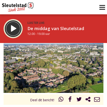
LUISTER LIVE:
De middag van Sleutelstad
12.00 - 19.00 uur
STRAKS:
De avond van Sleutelstad
19.00 - 22.00 uur
uur 1 van 0
Vorig uur
Volgend uur
Inklappen
Deel dit bericht!