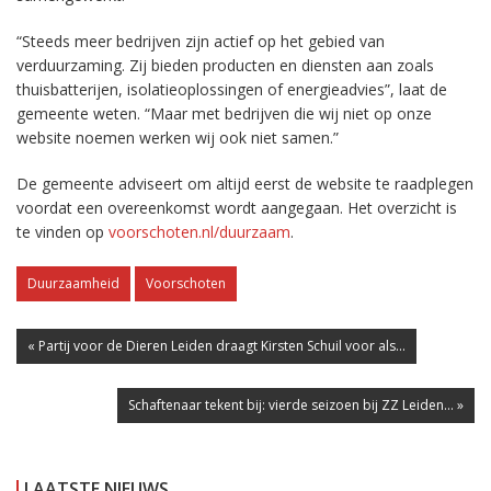
“Steeds meer bedrijven zijn actief op het gebied van
verduurzaming. Zij bieden producten en diensten aan zoals
thuisbatterijen, isolatieoplossingen of energieadvies”, laat de
gemeente weten. “Maar met bedrijven die wij niet op onze
website noemen werken wij ook niet samen.”
De gemeente adviseert om altijd eerst de website te raadplegen
voordat een overeenkomst wordt aangegaan. Het overzicht is
te vinden op
voorschoten.nl/duurzaam
.
Duurzaamheid
Voorschoten
« Partij voor de Dieren Leiden draagt Kirsten Schuil voor als...
Schaftenaar tekent bij: vierde seizoen bij ZZ Leiden... »
LAATSTE NIEUWS