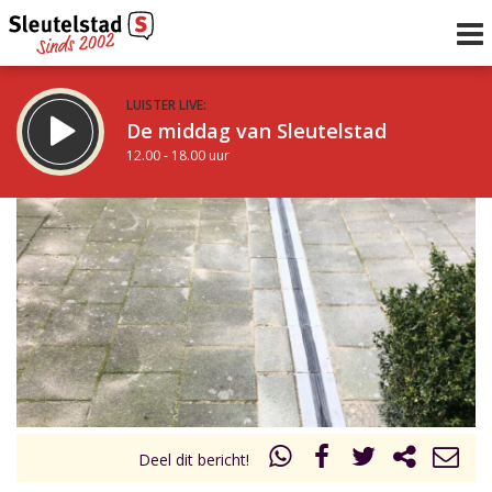
LUISTER LIVE:
De middag van Sleutelstad
12.00 - 18.00 uur
STRAKS:
De vrijdagavond met Keanu
18.00 - 19.00 uur
uur 1 van 0
Vorig uur
Volgend uur
Inklappen
Deel dit bericht!