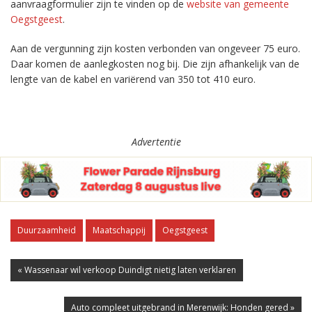
aanvraagformulier zijn te vinden op de
website van gemeente
Oegstgeest
.
Aan de vergunning zijn kosten verbonden van ongeveer 75 euro.
Daar komen de aanlegkosten nog bij. Die zijn afhankelijk van de
lengte van de kabel en variërend van 350 tot 410 euro.
Advertentie
Duurzaamheid
Maatschappij
Oegstgeest
« Wassenaar wil verkoop Duindigt nietig laten verklaren
Auto compleet uitgebrand in Merenwijk: Honden gered »