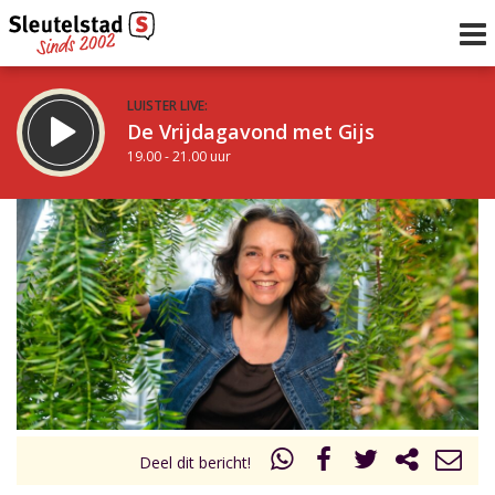
LUISTER LIVE:
De Vrijdagavond met Gijs
19.00 - 21.00 uur
STRAKS:
De avond van Sleutelstad
21.00 - 0.00 uur
uur 1 van 0
Vorig uur
Volgend uur
Inklappen
Deel dit bericht!