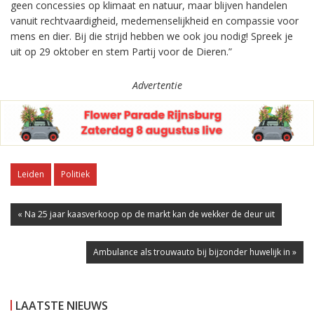
geen concessies op klimaat en natuur, maar blijven handelen
vanuit rechtvaardigheid, medemenselijkheid en compassie voor
mens en dier. Bij die strijd hebben we ook jou nodig! Spreek je
uit op 29 oktober en stem Partij voor de Dieren.”
Advertentie
Leiden
Politiek
« Na 25 jaar kaasverkoop op de markt kan de wekker de deur uit
Ambulance als trouwauto bij bijzonder huwelijk in »
LAATSTE NIEUWS