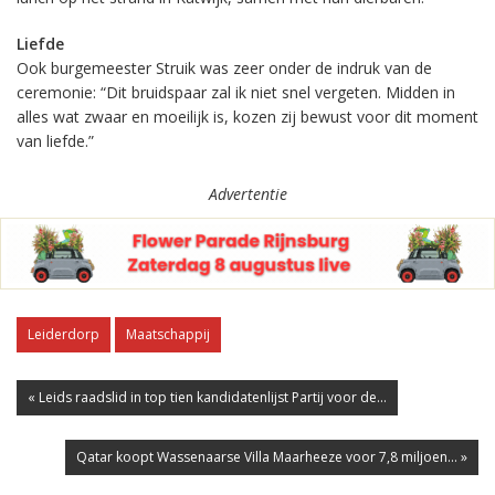
Liefde
Ook burgemeester Struik was zeer onder de indruk van de
ceremonie: “Dit bruidspaar zal ik niet snel vergeten. Midden in
alles wat zwaar en moeilijk is, kozen zij bewust voor dit moment
van liefde.”
Advertentie
Leiderdorp
Maatschappij
« Leids raadslid in top tien kandidatenlijst Partij voor de...
Qatar koopt Wassenaarse Villa Maarheeze voor 7,8 miljoen... »