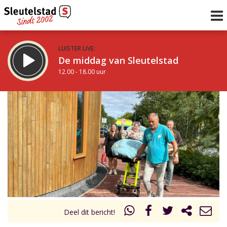
LUISTER LIVE:
De middag van Sleutelstad
12.00 - 18.00 uur
STRAKS:
De vrijdagavond met Keanu
18.00 - 19.00 uur
uur 1 van 0
Vorig uur
Volgend uur
Inklappen
Deel dit bericht!