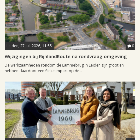
Leiden, 27 juli 2026, 11:55
0
Wijzigingen bij RijnlandRoute na rondvraag omgeving
De werkzaamheden rondom de Lammebrug in Leiden zijn groot en
hebben daardoor een flinke impact op de...