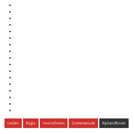
Leiden
Regio
Voorschoten
Zoeterwoude
RijnlandRoute