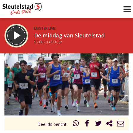
LUISTER LIVE:
De middag van Sleutelstad
12.00 - 17.00 uur
STRAKS:
Sleutelstad 30
17.00 - 19.00 uur
uur 1 van 0
Vorig uur
Volgend uur
Inklappen
Deel dit bericht!