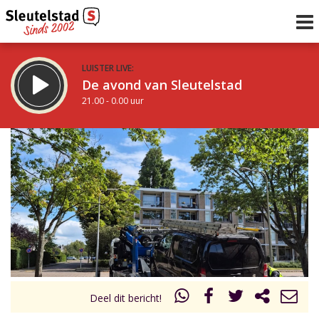
LUISTER LIVE:
De avond van Sleutelstad
21.00 - 0.00 uur
STRAKS:
De nacht van Sleutelstad
0.00 - 6.00 uur
uur 1 van 0
Vorig uur
Volgend uur
Inklappen
Deel dit bericht!