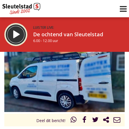
LUISTER LIVE:
De ochtend van Sleutelstad
6.00 - 12.00 uur
STRAKS:
De middag van Sleutelstad
12.00 - 17.00 uur
uur 1 van 0
Vorig uur
Volgend uur
Inklappen
Deel dit bericht!