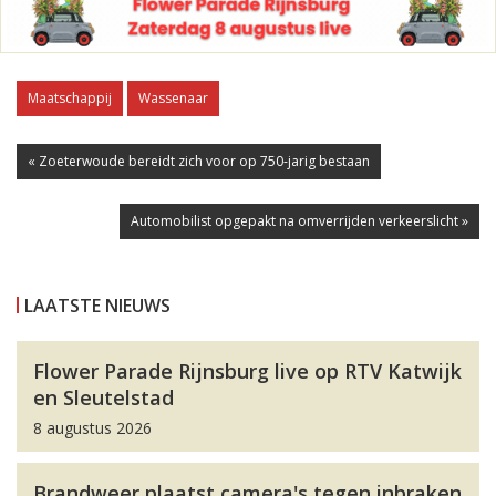
Maatschappij
Wassenaar
« Zoeterwoude bereidt zich voor op 750-jarig bestaan
Automobilist opgepakt na omverrijden verkeerslicht »
LAATSTE NIEUWS
Flower Parade Rijnsburg live op RTV Katwijk
en Sleutelstad
8 augustus 2026
Brandweer plaatst camera's tegen inbraken