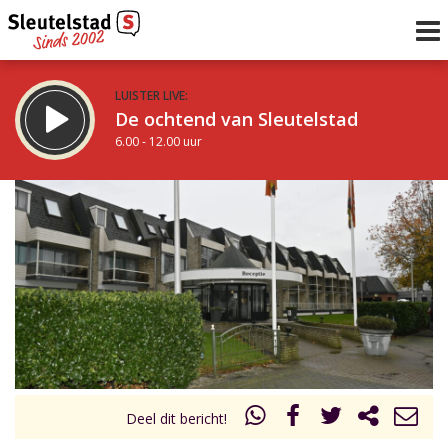
LUISTER LIVE:
De ochtend van Sleutelstad
6.00 - 12.00 uur
STRAKS:
De middag van Sleutelstad
12.00 - 18.00 uur
uur 1 van 0
Vorig uur
Volgend uur
Inklappen
Deel dit bericht!