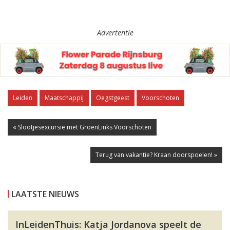
Advertentie
Leiden
Maatschappij
Oegstgeest
Voorschoten
« Slootjesexcursie met GroenLinks Voorschoten
Terug van vakantie? Kraan doorspoelen! »
LAATSTE NIEUWS
InLeidenThuis: Katja Jordanova speelt de