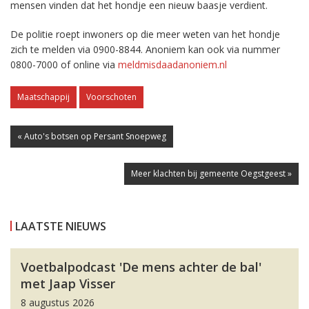
mensen vinden dat het hondje een nieuw baasje verdient.
De politie roept inwoners op die meer weten van het hondje
zich te melden via 0900-8844. Anoniem kan ook via nummer
0800-7000 of online via
meldmisdaadanoniem.nl
Maatschappij
Voorschoten
« Auto's botsen op Persant Snoepweg
Meer klachten bij gemeente Oegstgeest »
LAATSTE NIEUWS
Voetbalpodcast 'De mens achter de bal'
met Jaap Visser
8 augustus 2026