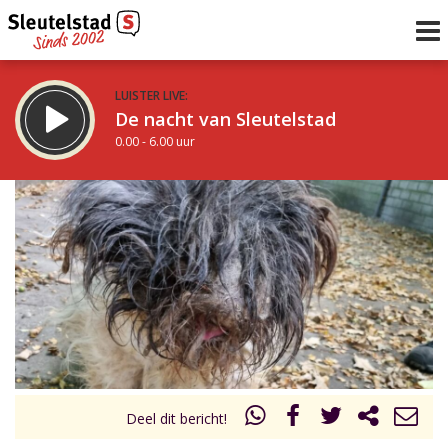
LUISTER LIVE:
De nacht van Sleutelstad
0.00 - 6.00 uur
STRAKS:
De ochtend van Sleutelstad
6.00 - 12.00 uur
uur 1 van 0
Vorig uur
Volgend uur
Inklappen
Deel dit bericht!